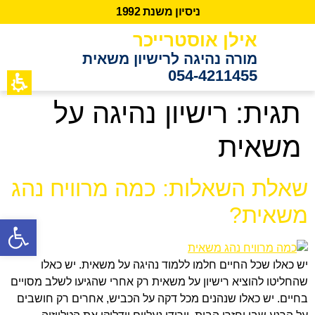
נ
י
ס
י
ו
ן
מ
ש
נ
ת
2
9
9
1
אילן אוסטרייכר
מורה נהיגה לרישיון משאית
054-4211455
כתבות מידע
לקוחות ממ
תגית:
רישיון נהיגה על
משאית
שאלת השאלות: כמה מרוויח נהג
משאית?
פתח סרגל נגישות
יש כאלו שכל החיים חלמו ללמוד נהיגה על משאית. יש כאלו
שהחליטו להוציא רישיון על משאית רק אחרי שהגיעו לשלב מסויים
בחיים. יש כאלו שנהנים מכל דקה על הכביש, אחרים רק חושבים