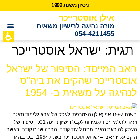
נ
י
ס
י
ו
ן
מ
ש
נ
ת
2
9
9
1
אילן אוסטרייכר
מורה נהיגה לרישיון משאית
054-4211455
כתבות מידע
לקוחות ממ
תגית:
ישראל אוסטרייכר
האב המייסד: הסיפור של ישראל
אוסטרייכר שהקים את ביה"ס
לנהיגה על משאית ב- 1954
בשנת 1992 אני (אילן) הצטרפתי לעסק של אבא ללימוד נהיגה,
ועוזר לתלמידים ותלמידות לקבל רישיון נהיגה C1. הסיפור של
העסק להוראת נהיגה מתחיל עוד קודם, הרבה שנים קודם, כאשר
הוקם על ידי אבי – ישראל אוסטרייכר בשנת 1954. בכתבה זו