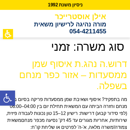
נ
י
ס
י
ו
ן
מ
ש
נ
ת
2
9
9
1
אילן אוסטרייכר
מורה נהיגה לרישיון משאית
054-4211455
כתבות מידע
לקוחות ממ
סוג משרה:
זמני
דרוש.ה נהג.ת איסוף שמן
ממסעדות – אזור כפר מנחם
בשפלה.
פתח סרגל נגישות
מה בתפקיד? איסוף ושאיבת שמן ממסעדות פריקה בסיום בכפר
מנחם וחזרה הביתה עם המשאית תחילת יום בין 04:00–06:00
(לפי סידור קבוע) דרישות: רישיון 12–15 טון נכונות לעבודה פיזית,
שירותיות, אחריות מגורים עד 45 דק’ נסיעה מכפר מנחםמשאית
צמודה!משרה מלאה, א'-ה' לפרטים או שליחת קו"ח: