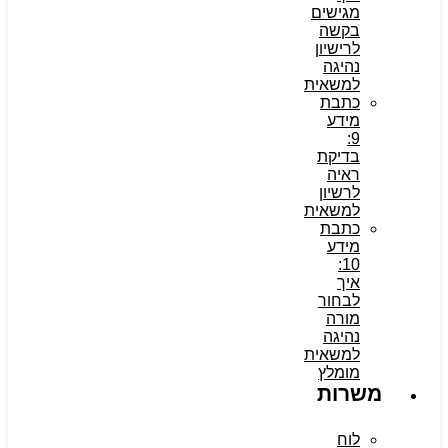
מגישים
בקשה
לרישיון
נהיגה
למשאית
כתבת
מידע
9:
בדיקת
ראיה
לרשיון
למשאית
כתבת
מידע
10:
איך
לבחור
מורה
נהיגה
למשאית
מומלץ
משרות
לוח