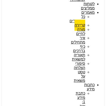
לקוחות
ממליצים
מאמרים
כל
המאמרים
קריירה
מורה
לחיים
איך
מתחילים
כיף
בדרכים
תאוריה
למשאית
סיפורי
הצלחה
טסט
על
משאית
כתבות
מידע
כתבת
מידע
1: