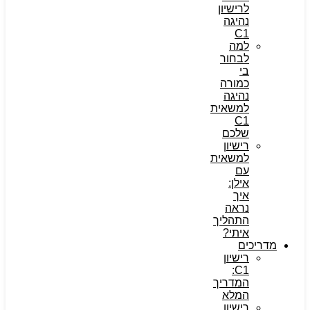
לרישיון
נהיגה
C1
למה
לבחור
בי
כמורה
נהיגה
למשאית
C1
שלכם
רישיון
למשאית
עם
אילן:
איך
נראה
התהליך
איתי?
מדריכים
רישיון
C1:
המדריך
המלא
רישיון