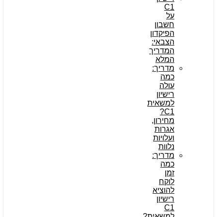
C1
על
חשבון
הפיקדון
הצבאי:
המדריך
המלא
מדריך:
כמה
עולה
רישיון
למשאית
C1?
מחירון,
אגרות
ועלויות
נלוות
מדריך:
כמה
זמן
לוקח
להוציא
רישיון
C1
למשאית?