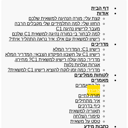
דף הבית
אודות
קצת עלי: מורה הנהיגה למשאית שלכם
החזון שלי: למה התלמידים שלי מקבלים הרבה
מעבר לרישיון נהיגה C1
למה לבחור בי כמורה נהיגה למשאית C1 שלכם
רישיון למשאית עם אילן: איך נראה התהליך איתי?
מדריכים
רישיון C1: המדריך המלא
רישיון C1 על חשבון הפיקדון הצבאי: המדריך המלא
מדריך: כמה עולה רישיון למשאית C1? מחירון,
אגרות ועלויות נלוות
מדריך: כמה זמן לוקח להוציא רישיון C1 למשאית?
לקוחות ממליצים
מאמרים
כל המאמרים
קריירה
מורה לחיים
איך מתחילים
כיף בדרכים
תאוריה למשאית
סיפורי הצלחה
טסט על משאית
כתבות מידע