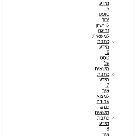
מידע
5:
טופס
ירוק
לרישיון
נהיגה
למשאית
כתבת
מידע
6:
טסט
על
משאית
כתבת
מידע
7:
איך
למצוא
עבודה
כנהג
משאית
כתבת
מידע
8:
איך