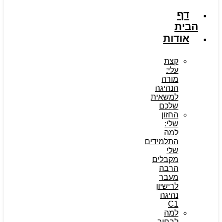
דף
הבית
אודות
קצת
עלי:
מורה
הנהיגה
למשאית
שלכם
החזון
שלי:
למה
התלמידים
שלי
מקבלים
הרבה
מעבר
לרישיון
נהיגה
C1
למה
לבחור