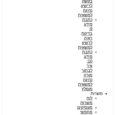
בקשה
לרישיון
נהיגה
למשאית
כתבת
מידע
9:
בדיקת
ראיה
לרשיון
למשאית
כתבת
מידע
10:
איך
לבחור
מורה
נהיגה
למשאית
מומלץ
משרות
לוח
משרות
מעסיקים
מחפשי