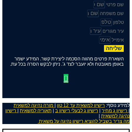
שם פרטי
שם משפחה
טלפון
עיר מגורים
אימייל
שליחה
השארת פרטים מהווה הסכמה ליצירת קשר. המידע ישמר
באופן מאובטח ולא יועבר לצד ג'. ניתן לבקש הסרה בכל עת.
למידע נוסף:
רישיון למשאית עד 12 טון
|
מורה נהיגה למשאית
|
רישיון ג מחיר
|
רישיון ג לבעלי רישיון ב
|
תאוריה למשאית
|
רישיון
נהיגה למשאית
|
מה צריך בשביל להוציא רישיון נהיגה על משאית