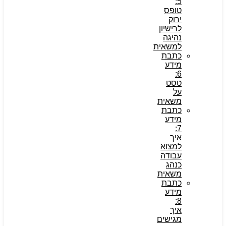
5:
טופס
ירוק
לרישיון
נהיגה
למשאית
כתבת
מידע
6:
טסט
על
משאית
כתבת
מידע
7:
איך
למצוא
עבודה
כנהג
משאית
כתבת
מידע
8:
איך
מגישים