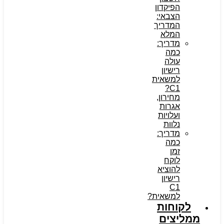
הפיקדון
הצבאי:
המדריך
המלא
מדריך:
כמה
עולה
רישיון
למשאית
C1?
מחירון,
אגרות
ועלויות
נלוות
מדריך:
כמה
זמן
לוקח
להוציא
רישיון
C1
למשאית?
לקוחות
ממליצים