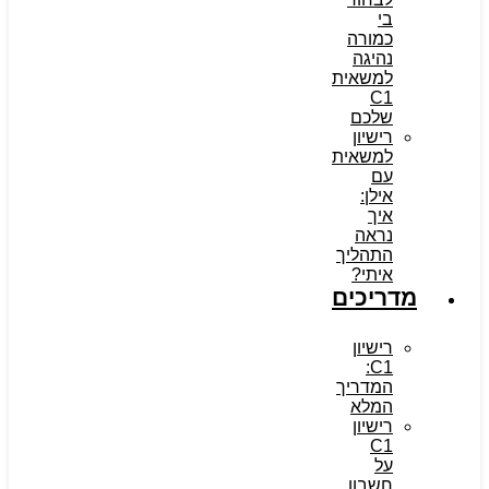
בי
כמורה
נהיגה
למשאית
C1
שלכם
רישיון
למשאית
עם
אילן:
איך
נראה
התהליך
איתי?
מדריכים
רישיון
C1:
המדריך
המלא
רישיון
C1
על
חשבון