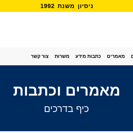
נ
י
ס
י
ו
ן
מ
ש
נ
ת
2
9
9
1
מאמרים
כתבות מידע
משרות
צור קשר
מאמרים וכתבות
כיף בדרכים