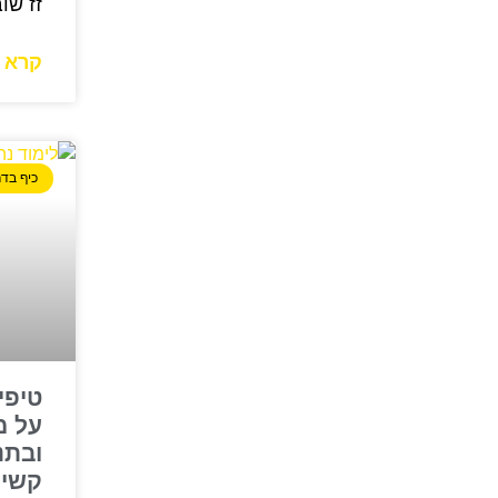
זז שו
קרא ע
כיף בדר
טיפי
על מ
ובתנ
קשי