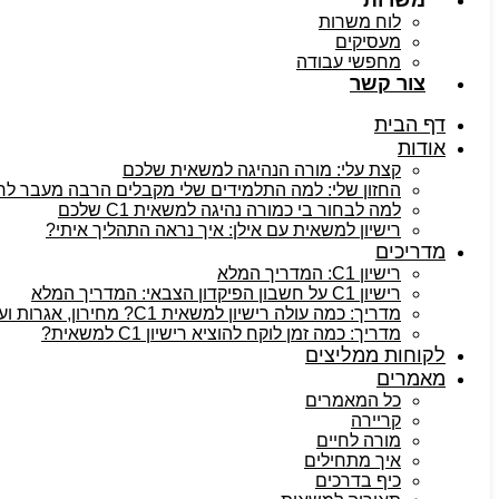
משרות
לוח משרות
מעסיקים
מחפשי עבודה
צור קשר
דף הבית
אודות
קצת עלי: מורה הנהיגה למשאית שלכם
החזון שלי: למה התלמידים שלי מקבלים הרבה מעבר לרישיו
למה לבחור בי כמורה נהיגה למשאית C1 שלכם
רישיון למשאית עם אילן: איך נראה התהליך איתי?
מדריכים
רישיון C1: המדריך המלא
רישיון C1 על חשבון הפיקדון הצבאי: המדריך המלא
מדריך: כמה עולה רישיון למשאית C1? מחירון, אגרות ועלויות נלוות
מדריך: כמה זמן לוקח להוציא רישיון C1 למשאית?
לקוחות ממליצים
מאמרים
כל המאמרים
קריירה
מורה לחיים
איך מתחילים
כיף בדרכים