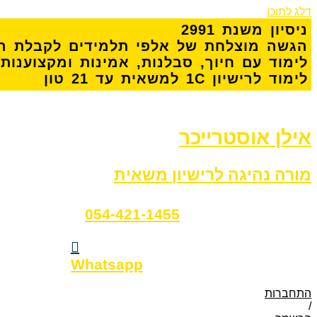
דלג לתוכן
נ
י
ס
י
ו
ן
מ
ש
נ
ת
1
9
9
2
ה
ג
ש
ה
מ
ו
צ
ל
ח
ת
ש
ל
א
ל
פ
י
ת
ל
מ
י
ד
י
ם
ל
ק
ב
ל
ת
ר
ל
י
מ
ו
ד
ע
ם
ח
י
ו
ך
,
ס
ב
ל
נ
ו
ת
,
א
מ
י
נ
ו
ת
ו
מ
ק
צ
ו
ע
נ
ו
ת
ל
י
מ
ו
ד
ל
ר
י
ש
י
ו
ן
C
1
ל
מ
ש
א
י
ת
ע
ד
1
2
ט
ו
ן
אילן אוסטרייכר
מורה נהיגה לרישיון משאית
054-421-1455
Whatsapp
התחברות
/