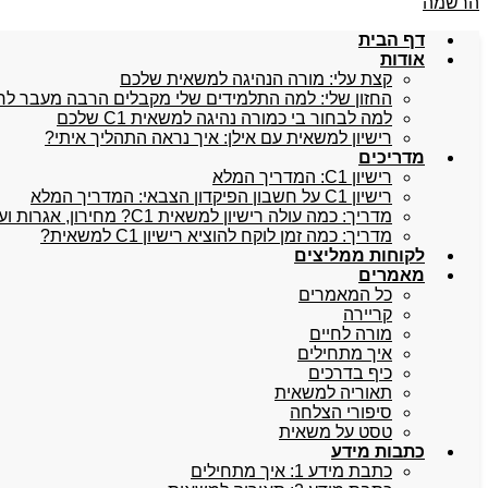
הרשמה
דף הבית
אודות
קצת עלי: מורה הנהיגה למשאית שלכם
החזון שלי: למה התלמידים שלי מקבלים הרבה מעבר לרישיו
למה לבחור בי כמורה נהיגה למשאית C1 שלכם
רישיון למשאית עם אילן: איך נראה התהליך איתי?
מדריכים
רישיון C1: המדריך המלא
רישיון C1 על חשבון הפיקדון הצבאי: המדריך המלא
מדריך: כמה עולה רישיון למשאית C1? מחירון, אגרות ועלויות נלוות
מדריך: כמה זמן לוקח להוציא רישיון C1 למשאית?
לקוחות ממליצים
מאמרים
כל המאמרים
קריירה
מורה לחיים
איך מתחילים
כיף בדרכים
תאוריה למשאית
סיפורי הצלחה
טסט על משאית
כתבות מידע
כתבת מידע 1: איך מתחילים