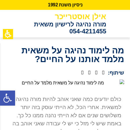
נ
י
ס
י
ו
ן
מ
ש
נ
ת
2
9
9
1
אילן אוסטרייכר
מורה נהיגה לרישיון משאית
054-4211455
כתבות מידע
לקוחות ממ
מה לימוד נהיגה על משאית
מלמד אותנו על החיים?
שיתוף:
פתח סרגל נגישות
כולם יודעים כמה שאני אוהב להיות מורה נהיגה
למשאית. אחרי הכל, לא הייתי עוסק בזה יותר
משלושים שנים אם לא הייתי נהנה ממנו כל כך.
באמת שיש לי מזל כי יש לי עבודה שאני אוהב בה