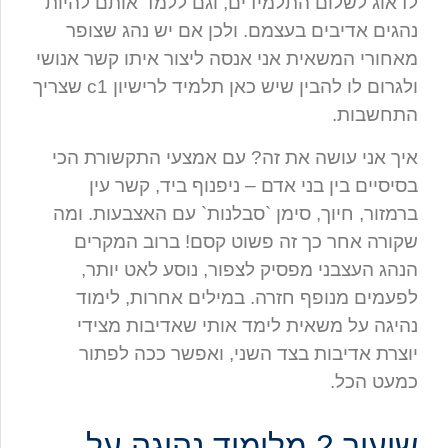
לדאוג לשלום התלמידים, וגם ללמד אותם להיות
נהגים אדיבים בעצמם. ולכן אם יש נהג שצופר
מאחורי המשאית אני אנסה ליצור איתו קשר אנושי
ולגרום לו להבין שיש כאן תלמיד לרישיון c1 שצריך
התחשבות.
איך אני עושה את זה? עם אמצעי התקשורת הכי
בסיסיים בין בני אדם – ניפנוף ביד, קשר עין
ברמזור, חיוך, סימן `סבלנות` עם האצבעות. ומה
שקורה אחר כך זה פשוט קסם! ברוב המקרים
הנהג העצבני מפסיק לצפור, נוסע לאט יותר,
לפעמים מנופף חזרה. במילים אחרות, לימוד
נהיגה על משאית לימד אותי שאדיבות מצידי
יוצרת אדיבות בצד השני, ואפשר ככה לפתור
כמעט הכל.
שיעור 2 מלימוד נהיגה על