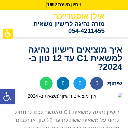
נ
י
ס
י
ו
ן
מ
ש
נ
ת
2
9
9
1
אילן אוסטרייכר
מורה נהיגה לרישיון משאית
054-4211455
כתבות מידע
לקוחות ממ
איך מוציאים רישיון נהיגה
למשאית C1 עד 12 טון ב-
2024?
שיתוף:
פתח סרגל נגישות
רישיון נהיגה למשאית C1 מאפשר לכם להתחיל
לנהוג על משאית ששוקלת עד 12 טון, או רכבים