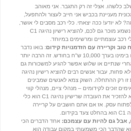
ב כלשהו. אצלי זה רק התגבר. אני מאוהב
כונית מעניינת בכביש אני חייב לעצור ולהתפעל,
 לא יודע! ככה יצאתי. כלי רכב מסבים לי אושר,
ואני נהנה להיות איתם. אם כל זה נשמע מוכר גם לכם, להוציא רישיון נהיגה C1
 רכב עוצמתיים ומרשימים במיוחד.
טוב וקריירה עם הזדמנויות קידום
: בואו נדבר
תכלס. נהג משאית מתחיל מרוויח בימינו בערך 10,000 ש"ח בחודש. זה הרבה יותר
חרי שנתיים או שלוש אפשר להגיע למשכורות גם
חשוב לא פחות, עבור אנשים רבים להוציא רישיון נהיגה
ת זו רק ההתחלה. השוק צמא לאנשים שמבינים
ים זוכים לקידומים – מנהלי ציים, מנהלי קווי
חלוקה, אחראי בטיחות, ועוד. שלא להזכיר את העובדה שרישיון נהיגה C1 הוא כלי
פתוח עסק. אז אם אתם חושבים על קריירה
ום.
 אבל גם להיות עם עצמכם:
אחד הדברים הכי
א שהדבר הכי משמעותי במקום עבודה הוא