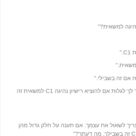
נהיגה למשאית?"
."
משאית."
 אם זה בשבילי."
"אני מבין. אל תדאג. אני יודע איך לעזור לך לגלות אם להוציא רישיון נהיגה C1 למשאית זה
יך לשאול את עצמך. אם תענה על חלק גדול מהן