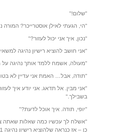
"שלום!"
"הי, הגעתי לאילן אוסטרייכר? המורה 
"נכון, איך אני יכול לעזור?"
"אני חושב להוציא רישיון נהיגה למשאית C1
"מעולה, אשמח ללמד אותך נהיגה על 
"תודה, אבל… האמת אני עדיין לא בטוח
בשבילך."
"יופי, תודה. איך אוכל לדעת?"
"אשלח לך עכשיו כמה שאלות שאתה צר
כן – אז כנראה שלהוציא רישיון נהיגה C1 זה בשבילך. מה דעתך?"