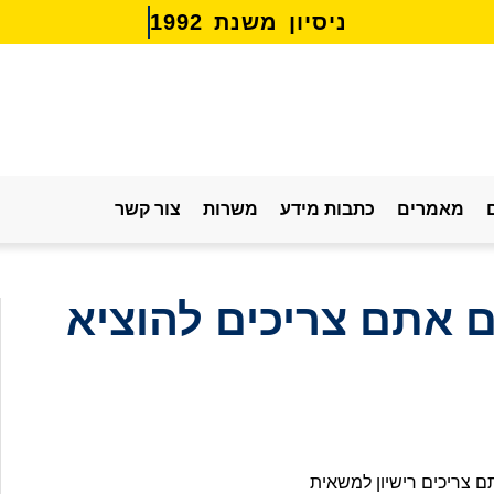
נ
י
ס
י
ו
ן
מ
ש
נ
ת
2
9
9
1
מאמרים
כתבות מידע
משרות
צור קשר
ם אתם צריכים להוציא