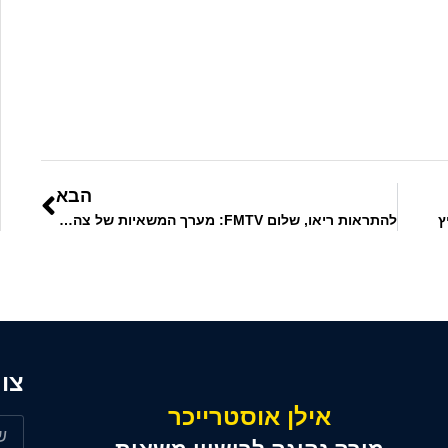
הבא
ץ
להתראות ריאו, שלום FMTV: מערך המשאיות של צה"ל מקבל שדרוג בשווי 583 מיליון דולר
צו
אילן אוסטרייכר