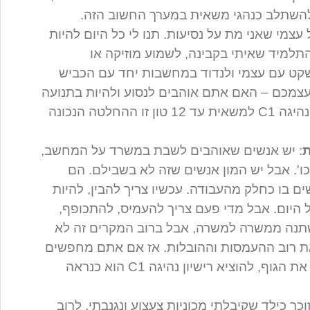
 עצמי שאני מת על נסיעות. תנו לי כל היום להיות
התלמיד שאיתי בקבינה, לשמוע מוזיקה או
שקט עם עצמי ולנדוד במחשבות יחד עם הכביש
עצמכם – האם אתם אוהבים לנסוע ולהיות בתנועה
על הכביש? אם כן, להוציא רישיון נהיגה C1 למשאית עד 12 טון זו ההחלטה הנכונה
ת
: יש אנשים שאוהבים לשבת במשרד על המחשב,
ו'. אבל יש המון אנשים שזה לא בשבילם. הם
ם בו כחלק מהעבודה. עכשיו צריך להבין, להיות
היום. אבל מדי פעם צריך להעמיס, להתכופף,
תנה ממשרה למשרה, אבל ברוב המקרים זה לא
את רוב ההעמסות וההובלות. אז אם אתם מחפשים
עבודה שתעזור לכם להפעיל קצת את הגוף, להוציא רישיון נהיגה C1 הוא כנראה
זוכר כילד שקיבלתי מכוניות צעצוע ונגנבתי. לרוב