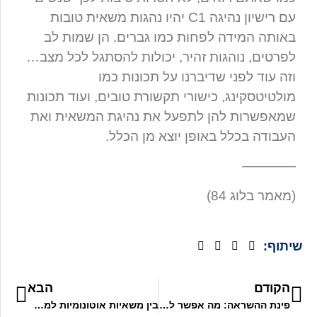
עם רישיון נהיגה C1 יהיו נהגות משאית טובות
באותה המידה לפחות כמו גברים. הן שמות לב
לפרטים, נוהגות זהיר, יכולות להסתגל לכל מצב…
וזה עוד לפני שדיברנו על תכונות כמו
מולטיטסקינג, כישורי תקשורת טובים, ועוד תכונות
שמאפשרות להן לתפעל את נהיגת המשאית ואת
העבודה בכלל באופן יוצא מן הכלל.
————
(מאמר בלוג 84)
שיתוף:
הקודם
הבא
פינת ההשראה: מה אפשר לעשות עם רישיון נהיגה למשאית?
בין משאיות אוטונומיות למחסור עולמי בנהגים עם רישיון למשאית: לאן נוסעים מכאן?