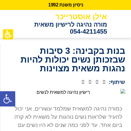
נ
י
ס
י
ו
ן
מ
ש
נ
ת
2
9
9
1
אילן אוסטרייכר
מורה נהיגה לרישיון משאית
054-4211455
כתבות מידע
לקוחות ממ
בנות בקבינה: 3 סיבות
שבזכותן נשים יכולות להיות
נהגות משאית מצוינות
שיתוף:
פתח סרגל נגישות
כמורה נהיגה למשאית שמלמד עשורים, אני יכול
להעיד שלראות נשים נוהגות על משאית לא קרה
ביום אחד. עד לפני כמה שנים לא היו נשים עם