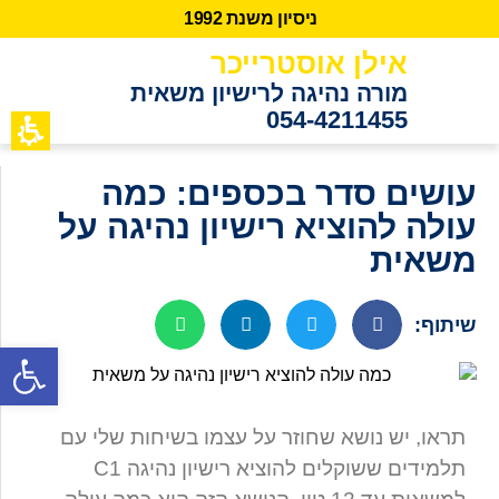
נ
י
ס
י
ו
ן
מ
ש
נ
ת
2
9
9
1
אילן אוסטרייכר
מורה נהיגה לרישיון משאית
054-4211455
כתבות מידע
לקוחות ממ
עושים סדר בכספים: כמה
עולה להוציא רישיון נהיגה על
משאית
שיתוף:
פתח סרגל נגישות
תראו, יש נושא שחוזר על עצמו בשיחות שלי עם
תלמידים ששוקלים להוציא רישיון נהיגה C1