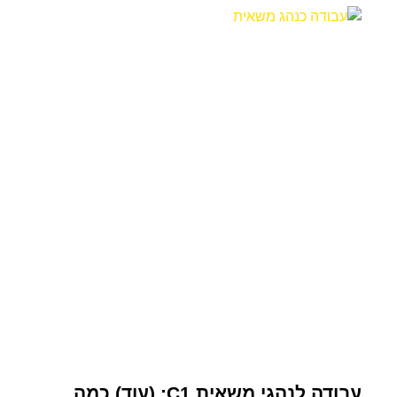
עבודה לנהגי משאית C1: (עוד) כמה