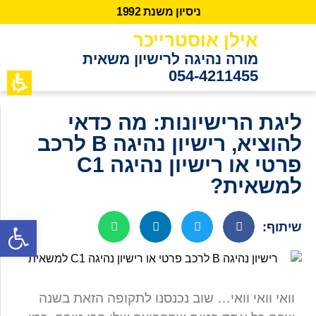
נ
י
ס
י
ו
ן
מ
ש
נ
ת
2
9
9
1
אילן אוסטרייכר
מורה נהיגה לרישיון משאית
054-4211455
כתבות מידע
לקוחות ממ
ליגת הרישיונות: מה כדאי
להוציא, רישיון נהיגה B לרכב
פרטי או רישיון נהיגה C1
למשאית?
שיתוף:
פתח סרגל נגישות
וואי וואי וואי… שוב נכנסנו לתקופה הזאת בשנה