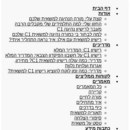
דף הבית
אודות
קצת עלי: מורה הנהיגה למשאית שלכם
החזון שלי: למה התלמידים שלי מקבלים הרבה
מעבר לרישיון נהיגה C1
למה לבחור בי כמורה נהיגה למשאית C1 שלכם
רישיון למשאית עם אילן: איך נראה התהליך איתי?
מדריכים
רישיון C1: המדריך המלא
רישיון C1 על חשבון הפיקדון הצבאי: המדריך המלא
מדריך: כמה עולה רישיון למשאית C1? מחירון,
אגרות ועלויות נלוות
מדריך: כמה זמן לוקח להוציא רישיון C1 למשאית?
לקוחות ממליצים
מאמרים
כל המאמרים
קריירה
מורה לחיים
איך מתחילים
כיף בדרכים
תאוריה למשאית
סיפורי הצלחה
טסט על משאית
כתבות מידע