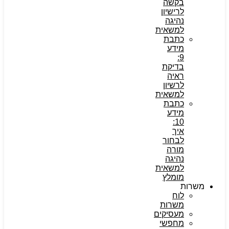
בקשה
לרישיון
נהיגה
למשאית
כתבת
מידע
9:
בדיקת
ראיה
לרשיון
למשאית
כתבת
מידע
10:
איך
לבחור
מורה
נהיגה
למשאית
מומלץ
משרות
לוח
משרות
מעסיקים
מחפשי