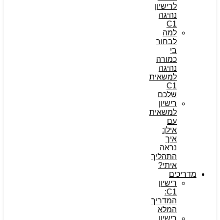
לרישיון
נהיגה
C1
למה
לבחור
בי
כמורה
נהיגה
למשאית
C1
שלכם
רישיון
למשאית
עם
אילן:
איך
נראה
התהליך
איתי?
מדריכים
רישיון
C1:
המדריך
המלא
רישיון