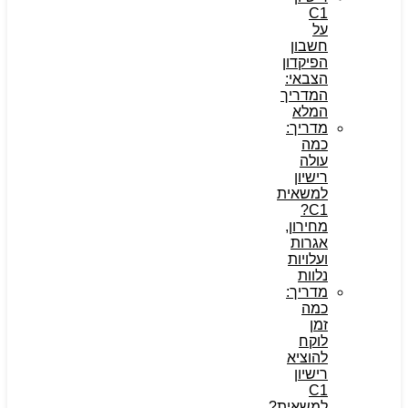
C1
על
חשבון
הפיקדון
הצבאי:
המדריך
המלא
מדריך:
כמה
עולה
רישיון
למשאית
C1?
מחירון,
אגרות
ועלויות
נלוות
מדריך:
כמה
זמן
לוקח
להוציא
רישיון
C1
למשאית?