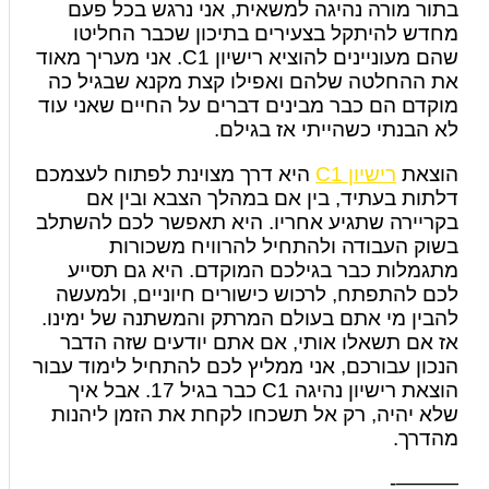
בתור מורה נהיגה למשאית, אני נרגש בכל פעם
מחדש להיתקל בצעירים בתיכון שכבר החליטו
שהם מעוניינים להוציא רישיון C1. אני מעריך מאוד
את ההחלטה שלהם ואפילו קצת מקנא שבגיל כה
מוקדם הם כבר מבינים דברים על החיים שאני עוד
לא הבנתי כשהייתי אז בגילם.
הוצאת
רישיון C1
היא דרך מצוינת לפתוח לעצמכם
דלתות בעתיד, בין אם במהלך הצבא ובין אם
בקריירה שתגיע אחריו. היא תאפשר לכם להשתלב
בשוק העבודה ולהתחיל להרוויח משכורות
מתגמלות כבר בגילכם המוקדם. היא גם תסייע
לכם להתפתח, לרכוש כישורים חיוניים, ולמעשה
להבין מי אתם בעולם המרתק והמשתנה של ימינו.
אז אם תשאלו אותי, אם אתם יודעים שזה הדבר
הנכון עבורכם, אני ממליץ לכם להתחיל לימוד עבור
הוצאת רישיון נהיגה C1 כבר בגיל 17. אבל איך
שלא יהיה, רק אל תשכחו לקחת את הזמן ליהנות
מהדרך.
———-