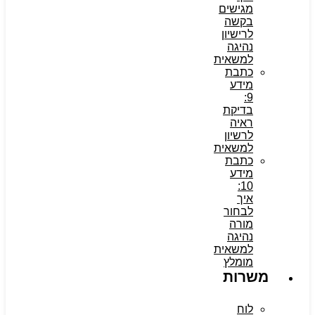
מגישים
בקשה
לרישיון
נהיגה
למשאית
כתבת
מידע
9:
בדיקת
ראיה
לרשיון
למשאית
כתבת
מידע
10:
איך
לבחור
מורה
נהיגה
למשאית
מומלץ
משרות
לוח