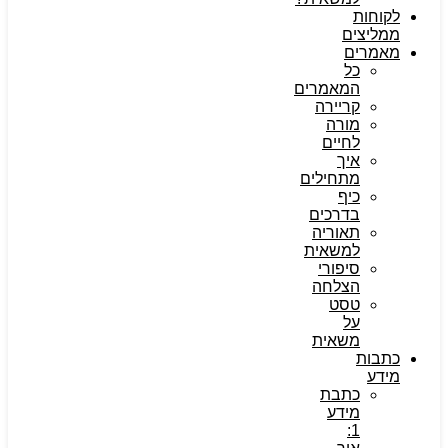
לקוחות
ממליצים
מאמרים
כל
המאמרים
קריירה
מורה
לחיים
איך
מתחילים
כיף
בדרכים
תאוריה
למשאית
סיפורי
הצלחה
טסט
על
משאית
כתבות
מידע
כתבת
מידע
1: