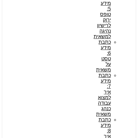
מידע
5:
טופס
ירוק
לרישיון
נהיגה
למשאית
כתבת
מידע
6:
טסט
על
משאית
כתבת
מידע
7:
איך
למצוא
עבודה
כנהג
משאית
כתבת
מידע
8:
איך