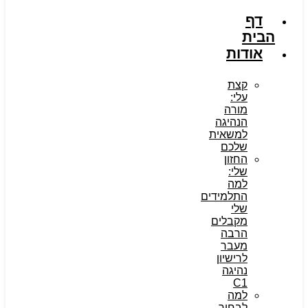
דף
הבית
אודות
קצת
עלי:
מורה
הנהיגה
למשאית
שלכם
החזון
שלי:
למה
התלמידים
שלי
מקבלים
הרבה
מעבר
לרישיון
נהיגה
C1
למה
לבחור