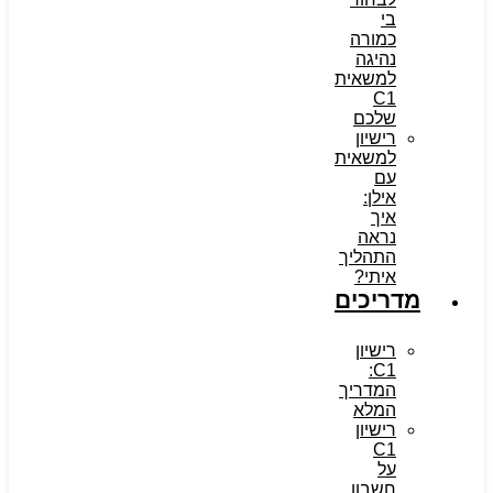
בי
כמורה
נהיגה
למשאית
C1
שלכם
רישיון
למשאית
עם
אילן:
איך
נראה
התהליך
איתי?
מדריכים
רישיון
C1:
המדריך
המלא
רישיון
C1
על
חשבון