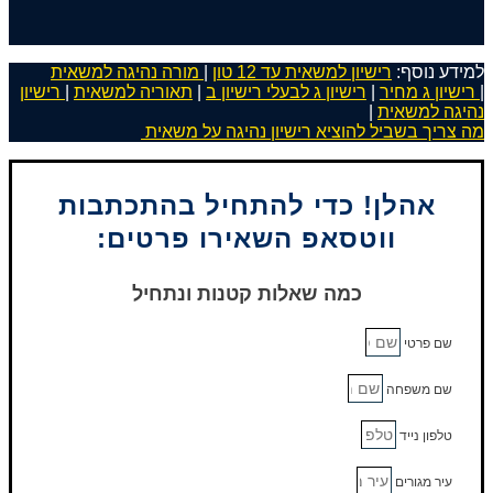
למידע נוסף:
רישיון למשאית עד 12 טון
|
מורה נהיגה למשאית
|
רישיון ג מחיר
|
רישיון ג לבעלי רישיון ב
|
תאוריה למשאית
|
רישיון
נהיגה למשאית
|
מה צריך בשביל להוציא רישיון נהיגה על משאית
אהלן! כדי להתחיל בהתכתבות
ווטסאפ השאירו פרטים:
כמה שאלות קטנות ונתחיל
שם פרטי
שם משפחה
טלפון נייד
עיר מגורים