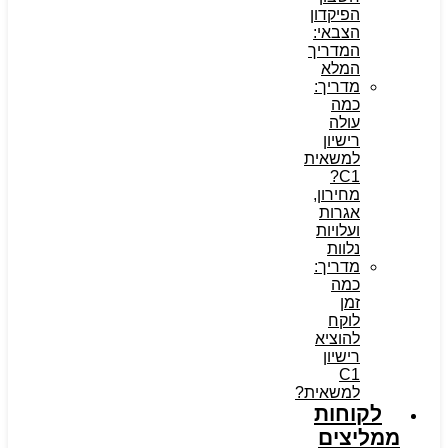
הפיקדון
הצבאי:
המדריך
המלא
מדריך:
כמה
עולה
רישיון
למשאית
C1?
מחירון,
אגרות
ועלויות
נלוות
מדריך:
כמה
זמן
לוקח
להוציא
רישיון
C1
למשאית?
לקוחות
ממליצים