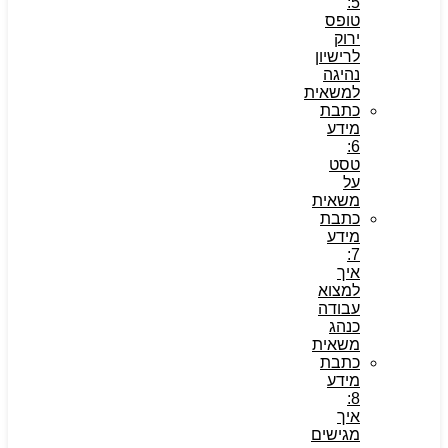
5:
טופס
ירוק
לרישיון
נהיגה
למשאית
כתבת
מידע
6:
טסט
על
משאית
כתבת
מידע
7:
איך
למצוא
עבודה
כנהג
משאית
כתבת
מידע
8:
איך
מגישים