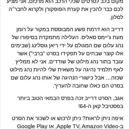
מקום בלב לסרטים שכלי הרכב הוא מרכזם, אני מציע
לכם כבר להכין את קערת הפופקורן ולקרוא לחבר׳ה
לסלון.
דרייב הוא דרמת פשע המבוססת במקור על רומן
מעת ג'יימס סאליס. העלילה מתמקדת בסיפורו של
נהג עלום שם המגולם על ידי ריאן גוסלינג (שבימים
אלו קוצר שבחים על תפקידו בסרט "ברבי") אשר
עובד בתור נהג מילוט של שודדים. אני לא ממליץ
לאף תלמיד נהיגה על משאית שלי להיות נהג מילוט
שכזה… אבל כישורי הנהיגה של אותו נהג עלום שם
בסרט הם כאלו שחובה להעריך.
אגב, הסרט דרייב זכה בפרס הבמאי הטוב ביותר
בפסטיבל קאן ה-64!
איפה ניתן לראות? ניתן לרכוש או לשכור את הסרט
ב-Apple TV, Amazon Video, או Google Play