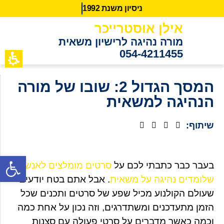
נ
י
ס
י
ו
ן
מ
ש
נ
ת
2
9
9
1
אילן אוסטרייכר
מורה נהיגה לרישיון משאית
054-4211455
כתבות מידע
לקוחות ממ
המסך הגדול 2: שובו של מורה
הנהיגה למשאית
שיתוף:
פתח סרגל נגישות
בעבר כבר כתבתי לכם על
סרטים מומלצים לאנשים
שלומדים נהיגה על משאית
. אבל אתם בטח יודעים
שעולם הקולנוע מכיל שפע של סרטים ותכנים שכל
הזמן מתעדכנים ומשתדרגים, וזה נכון על אחת כמה
וכמה כאשר מדברים על סרטי פעולה עם סצנות