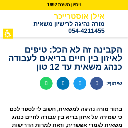
נ
י
ס
י
ו
ן
מ
ש
נ
ת
2
9
9
1
אילן אוסטרייכר
מורה נהיגה לרישיון משאית
054-4211455
כתבות מידע
לקוחות ממ
הקבינה זה לא הכל: טיפים
לאיזון בין חיים בריאים לעבודה
כנהג משאית עד 12 טון
שיתוף:
בתור מורה נהיגה למשאית, חשוב לי לספר לכם
כי שמירה על איזון בריא בין עבודה לחיים כנהג
משאית לגמרי אפשרית, וזאת למרות הדרישות