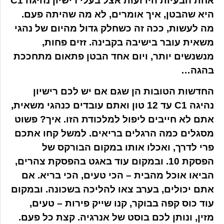
אחת הבעיות הידועות אצל בעלי רישיון נהיגה C1
היא שהבטן, איך אומרים, לא מה שהיתה פעם.
מה לעשות, ככה זה כשחלק גדול מהיום של נהגי
משאית עובר בישיבה בקבינה. זזים פחות,
מנשנשים יותר, ויום אחד הבטן פתאום מתחככת
בהגה…
החדשות הטובות הן שגם אם יש לכם רישיון
נהיגה C1 עד 12 טון ואתם עובדים כנהגי משאית,
אתם לא חייבים ליפול למלכודת הזו. איך? פשוט
מסגלים כמה הרגלים בריאים. למשל קחו אתכם
פרי לדרך, ואכלו אותו במקום הבורקס של
הפסקת 10. ובמקום עוד באגט בהפסקת צהרים,
הביאו אוכל מהבית – הכי טעים, הכי בריא. אם
אתם יכולים, בערב צאו להליכה בשכונה. ובמקום
עוד כוס קפה בבוקר, קנו שייק פירות – טעים,
מזין, ונותן לכם בוסט של אנרגיה. קצת כל פעם.