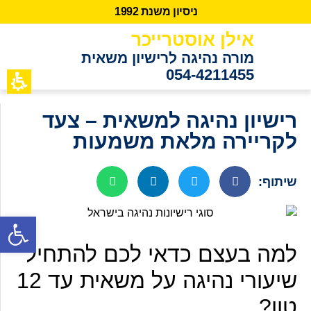
נ
י
ס
י
ו
ן
מ
ש
נ
ת
2
9
9
1
אילן אוסטרייכר
מורה נהיגה לרישיון משאית
054-4211455
כתבות מידע
לקוחות ממ
רישיון נהיגה למשאית – צעד
לקריירה מלאת משמעות
שיתוף:
פתח סרגל נגישות
למה בעצם כדאי לכם להתחיל
שיעורי נהיגה על משאית עד 12
טון?