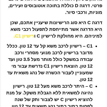
פרטי. דרגה D כוללת בתוכה אוטובוסים זעירים,
מוניות, ורכבי סיור.
דרגה C היא סוג הרישיונות שיעניין אתכם, שכן
היא הדרגה אשר מתייחסת לתפעול רכבי משא
למיניהם. היא מחולקת לרישיון C ו
רישיון C1.
C1 – רישיון לרכב משא קל עד 12 טון. ככלל
מדובר ברישיון לרכב מנועי מסחרי ורכב
עבודה במשקל כולל מותר מעל 3.5 טון ועד
12 טון. הוצאת רישיון C1 נדרשת עבור מי
שמעוניין לעבור הכשרה של נהג משאית עד
12 טון.
C – היתר לרכב משא מעל 12 טון. רישיון
נהיגה למשאית ללא הגבלת משקל. על מנת
להוציא רישיון C יש לצבור ותק של שנה
לפחות בתור בתור נהג משאית עד 12 טון