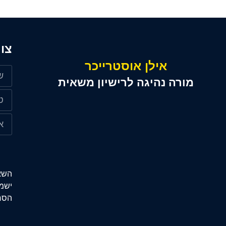
צו
אילן אוסטרייכר
מורה נהיגה לרישיון משאית
השא
ישמר
הסר