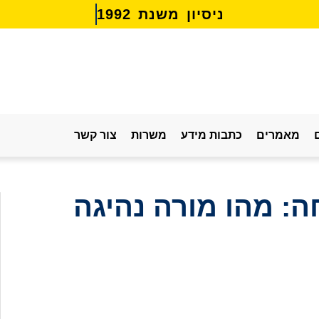
נ
י
ס
י
ו
ן
מ
ש
נ
ת
2
9
9
1
מאמרים
כתבות מידע
משרות
צור קשר
: מהו מורה נהיגה