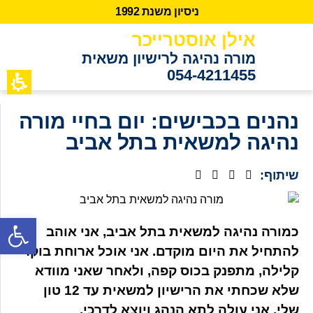
נ
י
ס
י
ו
ן
מ
ש
נ
ת
2
9
9
1
אילן אוסטרייכר
מורה נהיגה לרישיון משאית
054-4211455
כתבות מידע
לקוחות ממ
נהנים בכבישים: יום בחיי מורה
נהיגה למשאית בתל אביב
שיתוף:
פתח סרגל נגישות
כמורה נהיגה למשאית בתל אביב, אני אוהב
להתחיל את היום מוקדם. אני אוכל ארוחת בוקר
קלילה, מתפנק בכוס קפה, ולאחר שאני מוודא
שלא שכחתי את הרישיון למשאית עד 12 טון
שלי, אני עולה לתא הנהג ויוצא לדרכי.