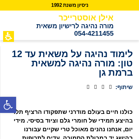
נ
י
ס
י
ו
ן
מ
ש
נ
ת
2
9
9
1
אילן אוסטרייכר
מורה נהיגה לרישיון משאית
054-4211455
כתבות מידע
לקוחות ממ
לימוד נהיגה על משאית עד 12
טון: מורה נהיגה למשאית
ברמת גן
שיתוף:
פתח סרגל נגישות
כולנו חיים בעולם מודרני שתפקודו הרציף תלוי
בהיצע תמידי של חומרי גלם וציוד בסיסי. מידי
יום, אנחנו נהנים מאוכל טרי שקיים עבורנו
בהישג יד במכולת הסמוכה, עדים לתרופות