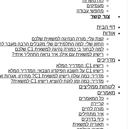
לוח משרות
מעסיקים
מחפשי עבודה
צור קשר
דף הבית
אודות
קצת עלי: מורה הנהיגה למשאית שלכם
החזון שלי: למה התלמידים שלי מקבלים הרבה מעבר לרישיו
למה לבחור בי כמורה נהיגה למשאית C1 שלכם
רישיון למשאית עם אילן: איך נראה התהליך איתי?
מדריכים
רישיון C1: המדריך המלא
רישיון C1 על חשבון הפיקדון הצבאי: המדריך המלא
מדריך: כמה עולה רישיון למשאית C1? מחירון, אגרות ועלויות נלוות
מדריך: כמה זמן לוקח להוציא רישיון C1 למשאית?
לקוחות ממליצים
מאמרים
כל המאמרים
קריירה
מורה לחיים
איך מתחילים
כיף בדרכים
תאוריה למשאית