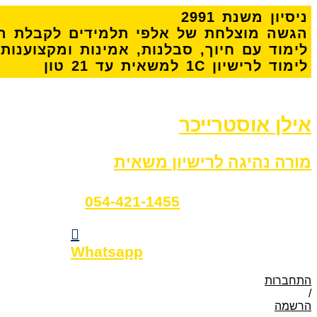
דלג
נ
י
ס
י
ו
ן
מ
ש
נ
ת
1
9
9
2
לתוכן
ה
ג
ש
ה
מ
ו
צ
ל
ח
ת
ש
ל
א
ל
פ
י
ת
ל
מ
י
ד
י
ם
ל
ק
ב
ל
ת
ר
ל
י
מ
ו
ד
ע
ם
ח
י
ו
ך
,
ס
ב
ל
נ
ו
ת
,
א
מ
י
נ
ו
ת
ו
מ
ק
צ
ו
ע
נ
ו
ת
ל
י
מ
ו
ד
ל
ר
י
ש
י
ו
ן
C
1
ל
מ
ש
א
י
ת
ע
ד
1
2
ט
ו
ן
אילן אוסטרייכר
מורה נהיגה לרישיון משאית
054-421-1455
Whatsapp
התחברות
/
הרשמה