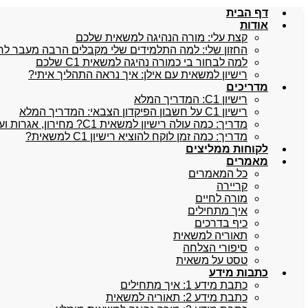
דף הבית
אודות
קצת עלי: מורה הנהיגה למשאית שלכם
החזון שלי: למה התלמידים שלי מקבלים הרבה מעבר לרישיו
למה לבחור בי כמורה נהיגה למשאית C1 שלכם
רישיון למשאית עם אילן: איך נראה התהליך איתי?
מדריכים
רישיון C1: המדריך המלא
רישיון C1 על חשבון הפיקדון הצבאי: המדריך המלא
מדריך: כמה עולה רישיון למשאית C1? מחירון, אגרות ועלויות נלוות
מדריך: כמה זמן לוקח להוציא רישיון C1 למשאית?
לקוחות ממליצים
מאמרים
כל המאמרים
קריירה
מורה לחיים
איך מתחילים
כיף בדרכים
תאוריה למשאית
סיפורי הצלחה
טסט על משאית
כתבות מידע
כתבת מידע 1: איך מתחילים
כתבת מידע 2: תאוריה למשאית