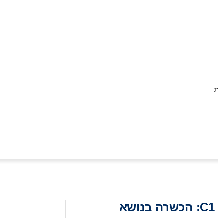
השתלמות מיוחדת לבעלי רישיון נהיגה C1: הכשרה בנושא