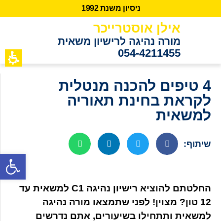
נ
י
ס
י
ו
ן
מ
ש
נ
ת
2
9
9
1
אילן אוסטרייכר
מורה נהיגה לרישיון משאית
054-4211455
כתבות מידע
לקוחות ממ
4 טיפים להכנה מנטלית
לקראת בחינת תאוריה
למשאית
שיתוף:
פתח סרגל נגישות
החלטתם להוציא רישיון נהיגה C1 למשאית עד
12 טון? מצוין! לפני שתמצאו מורה נהיגה
למשאית ותתחילו בשיעורים, אתם נדרשים