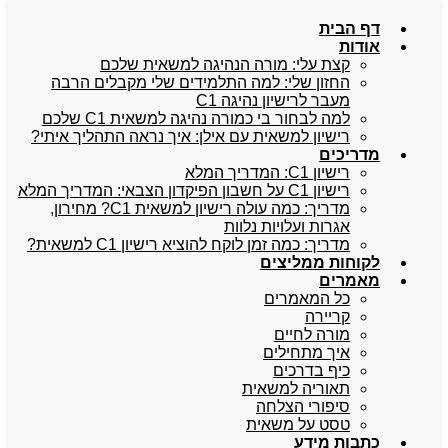
דף הבית
אודות
קצת עלי: מורה הנהיגה למשאית שלכם
החזון שלי: למה התלמידים שלי מקבלים הרבה
מעבר לרישיון נהיגה C1
למה לבחור בי כמורה נהיגה למשאית C1 שלכם
רישיון למשאית עם אילן: איך נראה התהליך איתי?
מדריכים
רישיון C1: המדריך המלא
רישיון C1 על חשבון הפיקדון הצבאי: המדריך המלא
מדריך: כמה עולה רישיון למשאית C1? מחירון,
אגרות ועלויות נלוות
מדריך: כמה זמן לוקח להוציא רישיון C1 למשאית?
לקוחות ממליצים
מאמרים
כל המאמרים
קריירה
מורה לחיים
איך מתחילים
כיף בדרכים
תאוריה למשאית
סיפורי הצלחה
טסט על משאית
כתבות מידע