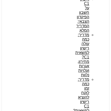
C1
על
חשבון
הפיקדון
הצבאי:
המדריך
המלא
מדריך:
כמה
עולה
רישיון
למשאית
C1?
מחירון,
אגרות
ועלויות
נלוות
מדריך:
כמה
זמן
לוקח
להוציא
רישיון
C1
למשאית?