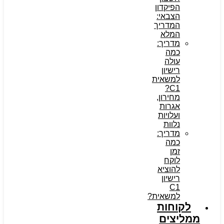
הפיקדון
הצבאי:
המדריך
המלא
מדריך:
כמה
עולה
רישיון
למשאית
C1?
מחירון,
אגרות
ועלויות
נלוות
מדריך:
כמה
זמן
לוקח
להוציא
רישיון
C1
למשאית?
לקוחות
ממליצים