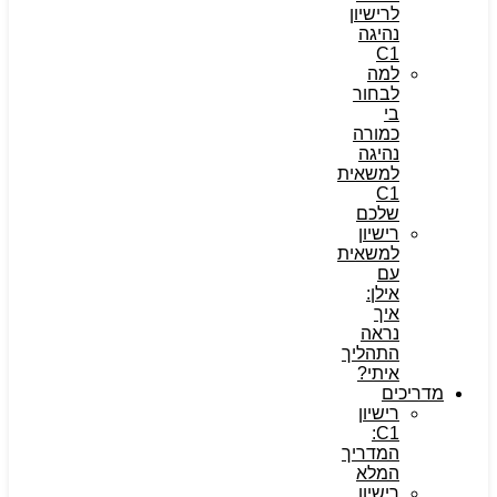
לרישיון
נהיגה
C1
למה
לבחור
בי
כמורה
נהיגה
למשאית
C1
שלכם
רישיון
למשאית
עם
אילן:
איך
נראה
התהליך
איתי?
מדריכים
רישיון
C1:
המדריך
המלא
רישיון