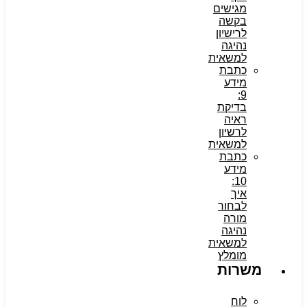
מגישים
בקשה
לרישיון
נהיגה
למשאית
כתבת
מידע
9:
בדיקת
ראיה
לרשיון
למשאית
כתבת
מידע
10:
איך
לבחור
מורה
נהיגה
למשאית
מומלץ
משרות
לוח