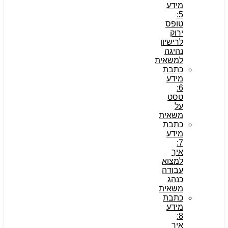
מידע
5:
טופס
ירוק
לרישיון
נהיגה
למשאית
כתבת
מידע
6:
טסט
על
משאית
כתבת
מידע
7:
איך
למצוא
עבודה
כנהג
משאית
כתבת
מידע
8:
איך