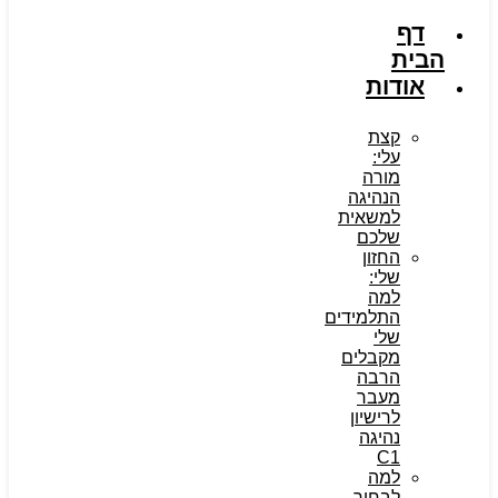
דף
הבית
אודות
קצת
עלי:
מורה
הנהיגה
למשאית
שלכם
החזון
שלי:
למה
התלמידים
שלי
מקבלים
הרבה
מעבר
לרישיון
נהיגה
C1
למה
לבחור