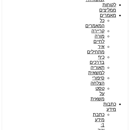
לקוחות
ממליצים
מאמרים
כל
המאמרים
קריירה
מורה
לחיים
איך
מתחילים
כיף
בדרכים
תאוריה
למשאית
סיפורי
הצלחה
טסט
על
משאית
כתבות
מידע
כתבת
מידע
1: