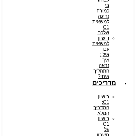
בי
כמורה
נהיגה
למשאית
C1
שלכם
רישיון
למשאית
עם
אילן:
איך
נראה
התהליך
איתי?
מדריכים
רישיון
C1:
המדריך
המלא
רישיון
C1
על
חשבון