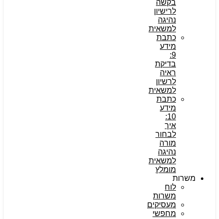
בקשה
לרישיון
נהיגה
למשאית
כתבת
מידע
9:
בדיקת
ראיה
לרשיון
למשאית
כתבת
מידע
10:
איך
לבחור
מורה
נהיגה
למשאית
מומלץ
משרות
לוח
משרות
מעסיקים
מחפשי