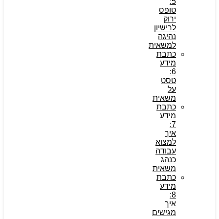
5:
טופס
ירוק
לרישיון
נהיגה
למשאית
כתבת
מידע
6:
טסט
על
משאית
כתבת
מידע
7:
איך
למצוא
עבודה
כנהג
משאית
כתבת
מידע
8:
איך
מגישים