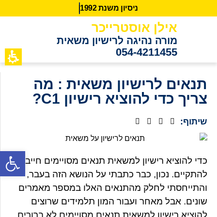
נ
י
ס
י
ו
ן
מ
ש
נ
ת
2
9
9
1
אילן אוסטרייכר
מורה נהיגה לרישיון משאית
054-4211455
כתבות מידע
לקוחות ממ
תנאים לרישיון משאית : מה
צריך כדי להוציא רישיון C1?
שיתוף:
פתח סרגל נגישות
כדי להוציא רישיון למשאית תנאים מסויימים חייבים
להתקיים. נכון, כבר כתבתי על הנושא הזה בעבר,
והתייחסתי לחלק מהתנאים האלו במספר מאמרים
שונים. אבל מאחר ועבור המון תלמידים שרוצים
להוציא רישיון למשאית תנאים מסויימים לא ברורים,