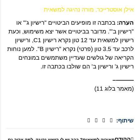
אילן אוסטרייכר, מורה נהיגה למשאית
הערה:
בכתבה זו מופיעים הביטויים "רישיון ג'" או
"רישיון ב'". מדובר בביטויים אשר יצא משימוש, וכעת
רישיון למשאית עד 12 טון נקרא רישיון C1, ורישיון
לרכב עד 3.5 טון (פרטי) נקרא "רישיון B". למען נוחות
הקריאה של גולשים שעדיין משתמשים במונחים
רישיון ג' ורישיון ב' הם שולבו בכתבה זו.
———–
(מאמר בלוג 11)
שיתוף:
הקודם
תאוריה למשאית? כבר יש לי רישיון נהיגה, למה צריך גם