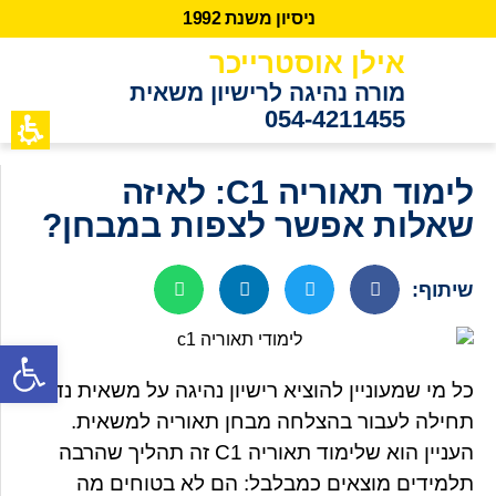
נ
י
ס
י
ו
ן
מ
ש
נ
ת
2
9
9
1
אילן אוסטרייכר
מורה נהיגה לרישיון משאית
054-4211455
כתבות מידע
לקוחות ממ
לימוד תאוריה C1: לאיזה
שאלות אפשר לצפות במבחן?
שיתוף:
פתח סרגל נגישות
כל מי שמעוניין להוציא רישיון נהיגה על משאית נדרש
תחילה לעבור בהצלחה מבחן תאוריה למשאית.
העניין הוא שלימוד תאוריה C1 זה תהליך שהרבה
תלמידים מוצאים כמבלבל: הם לא בטוחים מה