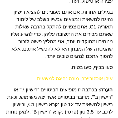
עצירה או טיפול, ועוד.
במילים אחרות, אם אתם מעוניינים להוציא רישיון
נהיגה למשאית ונמצאים עכשיו בשלב של לימוד
תאוריה C1, אתם צפויים להתקל בהרבה שאלות
שאתם מכירים את התשובה עליהן. כדי להגיע אליו
נינוחים וממוקדים יותר, אני ממליץ פשוט לזכור
שהמטרה של המבחן היא לא להכשיל אתכם, אלא
להפוך אתכם לנהגים טובים יותר.
סעו בכיף, סעו בטוח.
אילן אוסטרייכר, מורה נהיגה למשאית
הערה:
בכתבה זו מופיעים הביטויים "רישיון ג'" או
"רישיון ב'". מדובר בביטויים אשר יצא משימוש, וכעת
רישיון למשאית עד 12 טון נקרא רישיון C1, ורישיון
לרכב עד 3.5 טון (פרטי) נקרא "רישיון B". למען נוחות