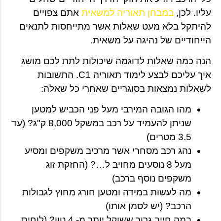
עליו. לכן,
במבחן תאוריה למשאית
אתם צפויים
להיתקל בלא מעט שאלות אשר מתייחסות לתנאים
הייחודיים של נהיגה על משאית.
הנה כמה שאלות לדוגמה שיכולות לתת לכם מושג
איך עליכם לבצע לימוד תאוריה C1. התשובות
לשאלות נמצאות בסוגריים שאחרי כל שאלה:
מהו הגובה המירבי מעל פני הכביש למטען
שניתן להעמיד על רכב במשקל 8,000 ק"ג?
(עד
3.5 מטרים)
נהג רכב מסחרי אשר מרכיב משקפים ומסיע
מעל 8 נוסעים מחויב ל…?
(החזקת זוג
משקפים נוסף ברכב)
מה לעשות במידה ומטען חורג מחוץ לגבולות
הרכב?
(יש לסמן אותו)
במה חייב גרור ששוקל יותר מ- 4 טון?
(לוחית