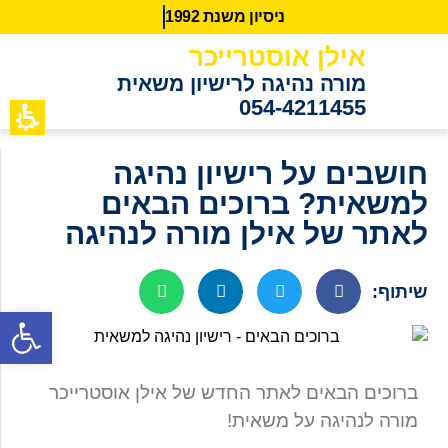
נ
י
ס
י
ו
ן
מ
ש
נ
ת
2
9
9
1
אילן אוסטרייכר
מורה נהיגה לרישיון משאית
054-4211455
כתבות מידע
לקוחות ממ
חושבים על רישיון נהיגה
למשאית? ברוכים הבאים
לאתר של אילן מורה לנהיגה
שיתוף:
פתח סרגל נגישות
ברוכים הבאים לאתר החדש של אילן אוסטרייכר
מורה לנהיגה על משאית!