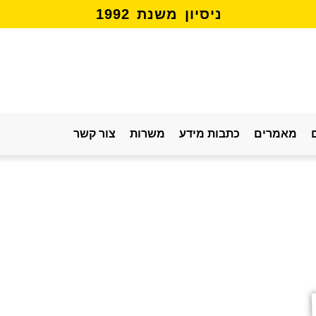
נ
י
ס
י
ו
ן
מ
ש
נ
ת
2
9
9
1
מאמרים
כתבות מידע
משרות
צור קשר