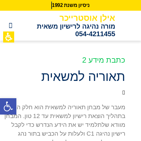
נ
י
ס
י
ו
ן
מ
ש
נ
ת
2
9
9
1
אילן אוסטרייכר
מורה נהיגה לרישיון משאית
054-4211455
כתבות מידע
לקוחות ממ
כתבת מידע 2
תאוריה למשאית
פתח סרגל נגישות
מעבר של מבחן תאוריה למשאית הוא חלק הכרחי
בתהליך הוצאת רישיון למשאית עד 12 טון. המבחן
מוודא שלתלמיד יש את הידע הנדרש כדי לקבל
רישיון נהיגה C1 ולעלות על הכביש בתור נהג