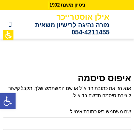
נ
י
ס
י
ו
ן
מ
ש
נ
ת
2
9
9
1
אילן אוסטרייכר
מורה נהיגה לרישיון משאית
054-4211455
כתבות מידע
לקוחות ממ
איפוס סיסמה
אנא הזן את כתובת הדוא"ל או שם המשתמש שלך. תקבל קישור
ליצירת סיסמה חדשה בדוא"ל.
פתח סרגל נגישות
שם משתמש ראו כתובת אימייל