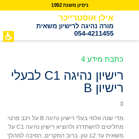
נ
י
ס
י
ו
ן
מ
ש
נ
ת
2
9
9
1
אילן אוסטרייכר
מורה נהיגה לרישיון משאית
054-4211455
כתבות מידע
לקוחות ממ
כתבת מידע 4
רישיון נהיגה C1 לבעלי
רישיון B
מדי שנה אלפי בעלי רישיון נהיגה B על רכב פרטי
מחליטים להשתדרג ולהוציא רישיון נהיגה C1 על
משאית עד 12 טון. ברוב המקרים, הסיבה למהלך