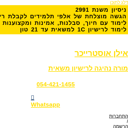
דלג לתוכן
נ
י
ס
י
ו
ן
מ
ש
נ
ת
1
9
9
2
ה
ג
ש
ה
מ
ו
צ
ל
ח
ת
ש
ל
א
ל
פ
י
ת
ל
מ
י
ד
י
ם
ל
ק
ב
ל
ת
ר
י
ל
י
מ
ו
ד
ע
ם
ח
י
ו
ך
,
ס
ב
ל
נ
ו
ת
,
א
מ
י
נ
ו
ת
ו
מ
ק
צ
ו
ע
נ
ו
ת
ל
י
מ
ו
ד
ל
ר
י
ש
י
ו
ן
C
1
ל
מ
ש
א
י
ת
ע
ד
1
2
ט
ו
ן
אילן אוסטרייכר
מורה נהיגה לרישיון משאית
054-421-1455
Whatsapp
התחברות
/
הרשמה