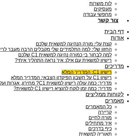
לוח משרות
מעסיקים
מחפשי עבודה
צור קשר
דף הבית
אודות
קצת עלי: מורה הנהיגה למשאית שלכם
החזון שלי: למה התלמידים שלי מקבלים הרבה מעבר לרישיון
למה לבחור בי כמורה נהיגה למשאית C1 שלכם
רישיון למשאית עם אילן: איך נראה התהליך איתי?
מדריכים
רישיון C1: המדריך המלא
רישיון C1 על חשבון הפיקדון הצבאי: המדריך המלא
מדריך: כמה עולה רישיון למשאית C1? מחירון, אגרות ועלויות נלוות
מדריך: כמה זמן לוקח להוציא רישיון C1 למשאית?
לקוחות ממליצים
מאמרים
כל המאמרים
קריירה
מורה לחיים
איך מתחילים
כיף בדרכים
תאוריה למשאית