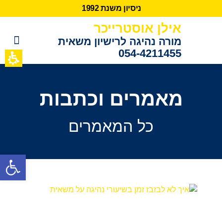
נ
י
ס
י
ו
ן
מ
ש
נ
ת
2
9
9
1
אילן אוסטרייכר
מורה נהיגה לרישיון משאית
054-4211455
כתבות מידע
לקוחות ממ
מאמרים וכתבות
כל המאמרים
פתח סרגל נגישות