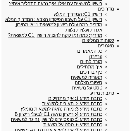
רישיון למשאית עם אילן: איך נראה התהליך איתי?
מדריכים
רישיון C1: המדריך המלא
רישיון C1 על חשבון הפיקדון הצבאי: המדריך המלא
מדריך: כמה עולה רישיון למשאית C1? מחירון,
אגרות ועלויות נלוות
מדריך: כמה זמן לוקח להוציא רישיון C1 למשאית?
לקוחות ממליצים
מאמרים
כל המאמרים
קריירה
מורה לחיים
איך מתחילים
כיף בדרכים
תאוריה למשאית
סיפורי הצלחה
טסט על משאית
כתבות מידע
כתבת מידע 1: איך מתחילים
כתבת מידע 2: תאוריה למשאית
כתבת מידע 3: מורה נהיגה למשאית מומלץ
כתבת מידע 4: רישיון נהיגה C1 לבעלי רישיון B
כתבת מידע 5: טופס ירוק לרישיון נהיגה למשאית
כתבת מידע 6: טסט על משאית
כתבת מידע 7: איך למצוא עבודה כנהג משאית