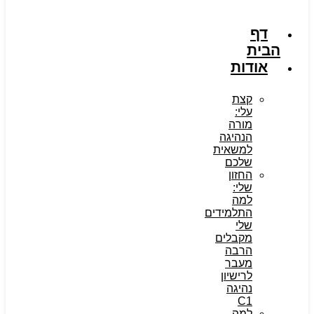
דף
הבית
אודות
קצת
עלי:
מורה
הנהיגה
למשאית
שלכם
החזון
שלי:
למה
התלמידים
שלי
מקבלים
הרבה
מעבר
לרישיון
נהיגה
C1
למה