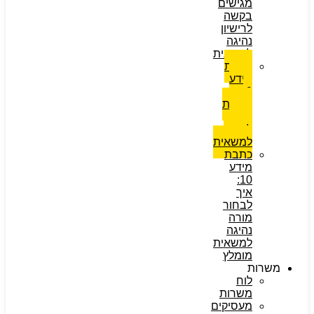
מגישים
בקשה
לרישיון
נהיגה
למשאית
כתבת
מידע
9:
בדיקת
ראיה
לרשיון
למשאית
כתבת
מידע
10:
איך
לבחור
מורה
נהיגה
למשאית
מומלץ
משרות
לוח
משרות
מעסיקים