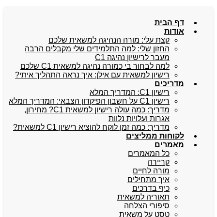
דף הבית
אודות
קצת עלי: מורה הנהיגה למשאית שלכם
החזון שלי: למה התלמידים שלי מקבלים הרבה
מעבר לרישיון נהיגה C1
למה לבחור בי כמורה נהיגה למשאית C1 שלכם
רישיון למשאית עם אילן: איך נראה התהליך איתי?
מדריכים
רישיון C1: המדריך המלא
רישיון C1 על חשבון הפיקדון הצבאי: המדריך המלא
מדריך: כמה עולה רישיון למשאית C1? מחירון,
אגרות ועלויות נלוות
מדריך: כמה זמן לוקח להוציא רישיון C1 למשאית?
לקוחות ממליצים
מאמרים
כל המאמרים
קריירה
מורה לחיים
איך מתחילים
כיף בדרכים
תאוריה למשאית
סיפורי הצלחה
טסט על משאית