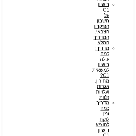
רישיון
C1
על
חשבון
הפיקדון
הצבאי:
המדריך
המלא
מדריך:
כמה
עולה
רישיון
למשאית
C1?
מחירון,
אגרות
ועלויות
נלוות
מדריך:
כמה
זמן
לוקח
להוציא
רישיון
C1