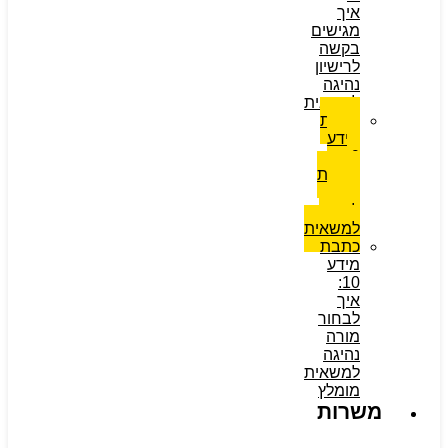
איך
מגישים
בקשה
לרישיון
נהיגה
למשאית
כתבת
מידע
9:
בדיקת
ראיה
לרשיון
למשאית
כתבת
מידע
10:
איך
לבחור
מורה
נהיגה
למשאית
מומלץ
משרות