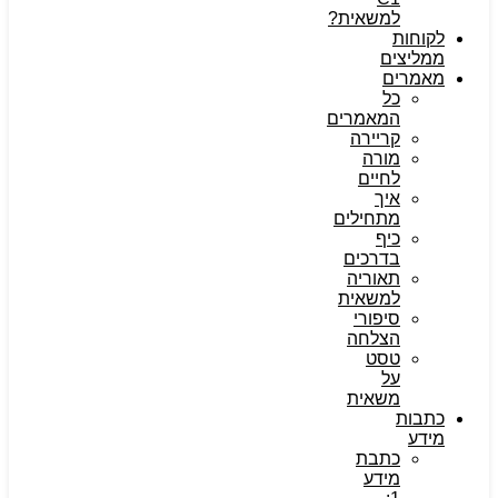
למשאית?
לקוחות
ממליצים
מאמרים
כל
המאמרים
קריירה
מורה
לחיים
איך
מתחילים
כיף
בדרכים
תאוריה
למשאית
סיפורי
הצלחה
טסט
על
משאית
כתבות
מידע
כתבת
מידע