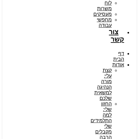
לוח
משרות
מעסיקים
מחפשי
עבודה
צור
קשר
דף
הבית
אודות
קצת
עלי:
מורה
הנהיגה
למשאית
שלכם
החזון
שלי:
למה
התלמידים
שלי
מקבלים
הרבה