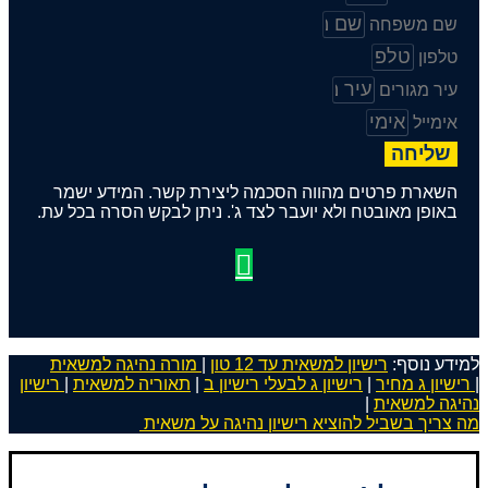
שם משפחה
טלפון
עיר מגורים
אימייל
שליחה
השארת פרטים מהווה הסכמה ליצירת קשר. המידע ישמר
באופן מאובטח ולא יועבר לצד ג'. ניתן לבקש הסרה בכל עת.
למידע נוסף:
רישיון למשאית עד 12 טון
|
מורה נהיגה למשאית
|
רישיון ג מחיר
|
רישיון ג לבעלי רישיון ב
|
תאוריה למשאית
|
רישיון
נהיגה למשאית
|
מה צריך בשביל להוציא רישיון נהיגה על משאית