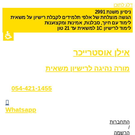
דלג לתוכן
נ
י
ס
י
ו
ן
מ
ש
נ
ת
1
9
9
2
ה
ג
ש
ה
מ
ו
צ
ל
ח
ת
ש
ל
א
ל
פ
י
ת
ל
מ
י
ד
י
ם
ל
ק
ב
ל
ת
ר
י
ש
י
ו
ן
ע
ל
מ
ש
א
י
ת
ל
י
מ
ו
ד
ע
ם
ח
י
ו
ך
,
ס
ב
ל
נ
ו
ת
,
א
מ
י
נ
ו
ת
ו
מ
ק
צ
ו
ע
נ
ו
ת
ל
י
מ
ו
ד
ל
ר
י
ש
י
ו
ן
C
1
ל
מ
ש
א
י
ת
ע
ד
1
2
ט
ו
ן
אילן אוסטרייכר
מורה נהיגה לרישיון משאית
054-421-1455
Whatsapp
התחברות
/
הרשמה