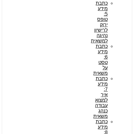
כתבת
מידע
5:
טופס
ירוק
לרישיון
נהיגה
למשאית
כתבת
מידע
6:
טסט
על
משאית
כתבת
מידע
7:
איך
למצוא
עבודה
כנהג
משאית
כתבת
מידע
8: