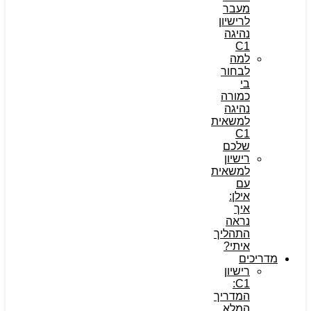
מעבר
לרישיון
נהיגה
C1
למה
לבחור
בי
כמורה
נהיגה
למשאית
C1
שלכם
רישיון
למשאית
עם
אילן:
איך
נראה
התהליך
איתי?
מדריכים
רישיון
C1:
המדריך
המלא