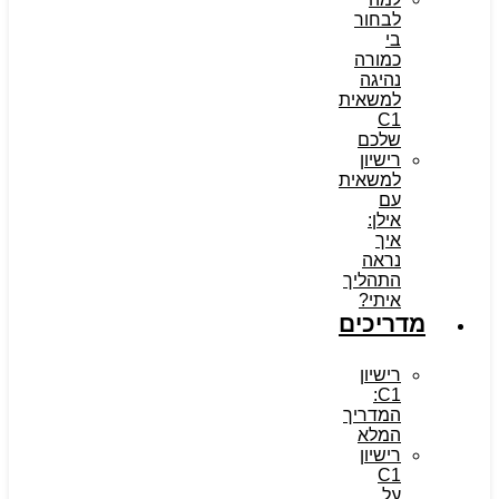
לבחור
בי
כמורה
נהיגה
למשאית
C1
שלכם
רישיון
למשאית
עם
אילן:
איך
נראה
התהליך
איתי?
מדריכים
רישיון
C1:
המדריך
המלא
רישיון
C1
על