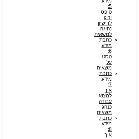
מידע
5:
טופס
ירוק
לרישיון
נהיגה
למשאית
כתבת
מידע
6:
טסט
על
משאית
כתבת
מידע
7:
איך
למצוא
עבודה
כנהג
משאית
כתבת
מידע
8:
איך